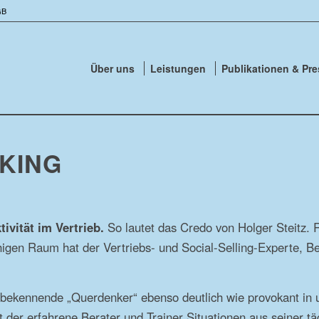
GB
Über uns
Leistungen
Publikationen & Pr
KING
ivität im Vertrieb.
So lautet das Credo von Holger Steitz. 
en Raum hat der Vertriebs- und Social-Selling-Experte, Ber
r bekennende „Querdenker“ ebenso deutlich wie provokant in
t der erfahrene Berater und Trainer Situationen aus seiner tä