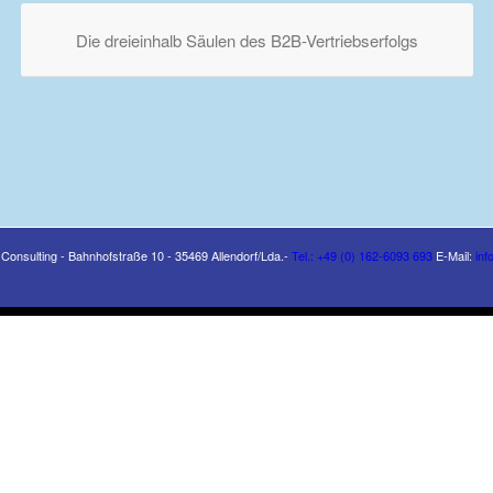
Die dreieinhalb Säulen des B2B-Vertriebserfolgs
- Consulting - Bahnhofstraße 10 - 35469 Allendorf/Lda.-
Tel.: +49 (0) 162-6093 693
E-Mail:
inf