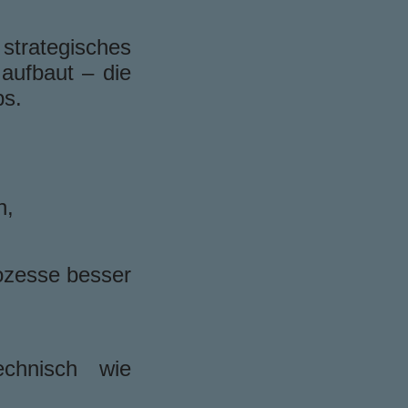
 strategisches
aufbaut – die
bs.
n,
ozesse besser
chnisch wie