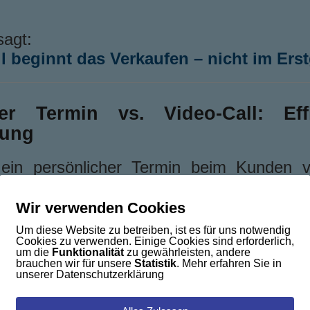
sagt:
l beginnt das Verkaufen – nicht im Ers
her Termin vs. Video-Call: Eff
tung
t ein persönlicher Termin beim Kunden 
rsetzen, wenn es darum geht, Vertrauen
 zeigen oder komplexe Lösungen zu diskut
Wir verwenden Cookies
 jedes Erstgespräch muss gleich mit 
Um diese Website zu betreiben, ist es für uns notwendig
Cookies zu verwenden. Einige Cookies sind erforderlich,
bunden sein.
um die
Funktionalität
zu gewährleisten, andere
brauchen wir für unsere
Statistik
. Mehr erfahren Sie in
unserer Datenschutzerklärung
reiteter
Video-Call spart Zeit, Kosten 
ometer
– und trägt damit auch zur
Nach