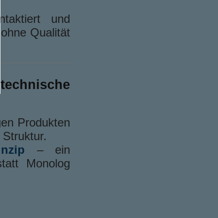
taktiert und
 ohne Qualität
echnische
igen Produkten
 Struktur.
inzip
– ein
statt Monolog