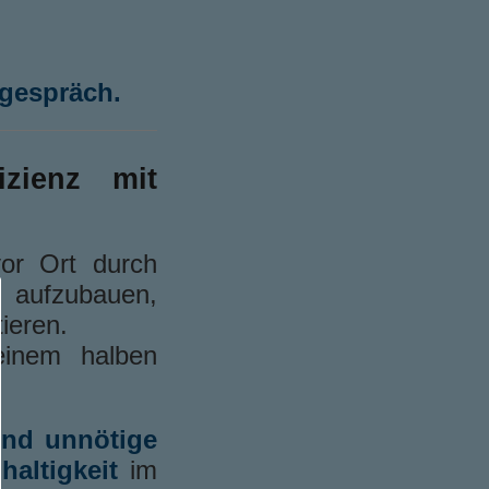
tgespräch.
izienz mit
vor Ort durch
 aufzubauen,
ieren.
einem halben
und unnötige
haltigkeit
im