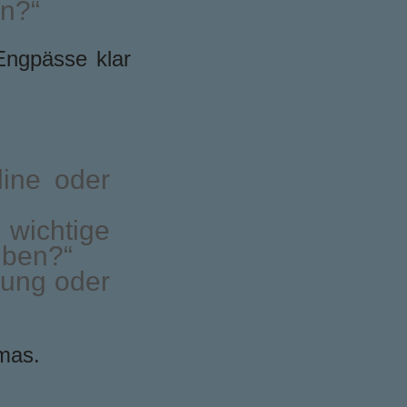
en?“
Engpässe klar
line oder
ichtige
iben?“
gung oder
emas.