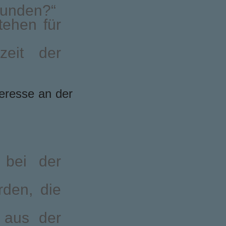
kunden?“
ehen für
zeit der
eresse an der
 bei der
rden, die
r aus der