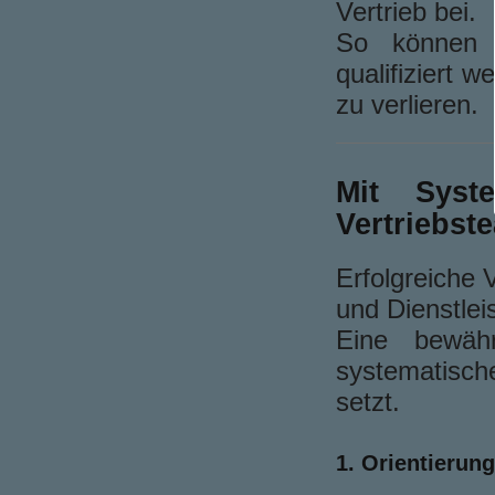
Vertrieb bei.
So können d
qualifiziert 
zu verlieren.
Mit Syst
Vertriebst
Erfolgreiche 
und Dienstlei
Eine bewäh
systematisch
setzt.
1. Orientierung