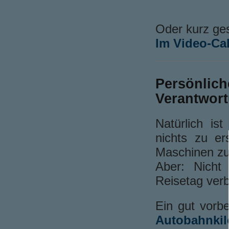
Oder kurz ge
Im Video-Cal
Persönlic
Verantwor
Natürlich is
nichts zu e
Maschinen zu
Aber: Nicht
Reisetag ver
Ein gut vorbe
Autobahnkil