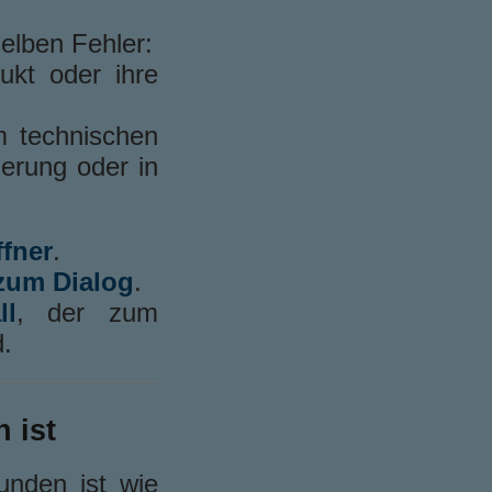
elben Fehler:
ukt oder ihre
m technischen
erung oder in
ffner
.
zum Dialog
.
ll
, der zum
.
 ist
unden ist wie