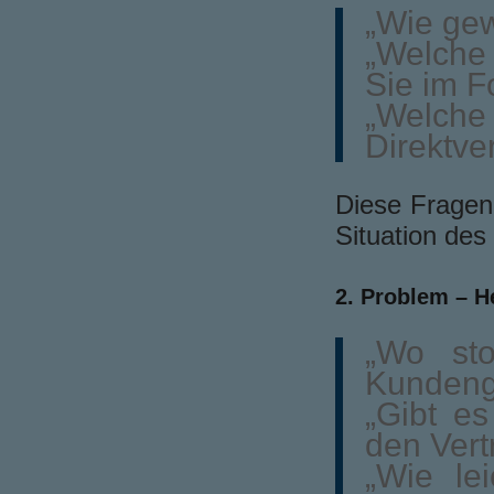
„Wie gew
„Welche
Sie im F
„Welche
Direktve
Diese Fragen
Situation des
2. Problem – H
„Wo st
Kundeng
„Gibt es
den Vert
„Wie lei